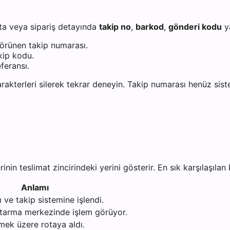
sta veya sipariş detayında
takip no
,
barkod
,
gönderi kodu
y
görünen takip numarası.
kip kodu.
feransı.
akterleri silerek tekrar deneyin. Takip numarası henüz sist
 teslimat zincirindeki yerini gösterir. En sık karşılaşılan k
Anlamı
 ve takip sistemine işlendi.
aktarma merkezinde işlem görüyor.
mek üzere rotaya aldı.