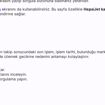
rasını yazıp sorgula butonuna basmanız yeterlidir.
a
ekranını da kullanabilirsiniz. Bu sayfa özellikle
HepsiJet k
endirme sağlar.
n takip sonucundaki son işlem, işlem tarihi, bulunduğu merk
 de izlemek gecikme nedenini anlamayı kolaylaştırır.
ar.
arını inceleyin.
orgulama yapın.