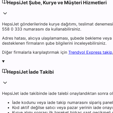
HepsiJet Şube, Kurye ve Müşteri Hizmetleri
HepsiJet gönderilerinde kurye dağıtımı, teslimat denemesi v
558 0 333 numarasını da kullanabilirsiniz.
Adres hatası, alıcıya ulaşılamaması, şubede bekleme veya
desteklenen firmaların şube bilgilerini inceleyebilirsiniz.
Diğer firmalarla karşılaştırmak için
Trendyol Express takip
HepsiJet İade Takibi
HepsiJet iade takibinde iade talebi onaylandıktan sonra oluş
İade kodunu veya iade takip numarasını sipariş panel
Kod aktif değilse satıcı veya pazar yerinin iade onayı
Kurye alımı sonrası ilk hareket birkaç saat gecikmeli g