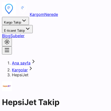
KargomNerede
Kargo Takip
E-ticaret Takip
Blog
Şubeler
Ana sayfa
Kargolar
HepsiJet
HepsiJet Takip