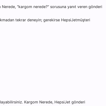
om Nerede, "kargom nerede?" sorusuna yanıt veren gönderi
akmadan tekrar deneyin; gerekirse
HepsiJet
müşteri
ayabilirsiniz. Kargom Nerede, HepsiJet gönderi