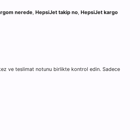
argom nerede
,
HepsiJet takip no
,
HepsiJet kargo
ez ve teslimat notunu birlikte kontrol edin. Sadece