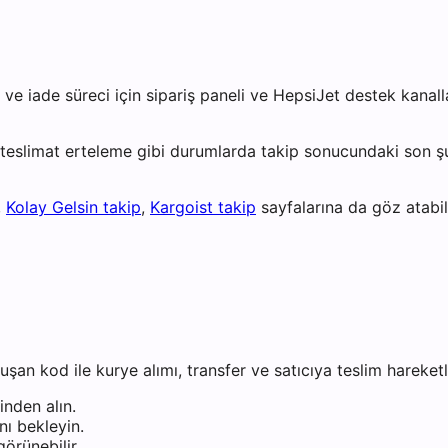
e iade süreci için sipariş paneli ve HepsiJet destek kanallar
 teslimat erteleme gibi durumlarda takip sonucundaki son ş
,
Kolay Gelsin takip
,
Kargoist takip
sayfalarına da göz atabili
an kod ile kurye alımı, transfer ve satıcıya teslim hareketle
inden alın.
nı bekleyin.
örünebilir.