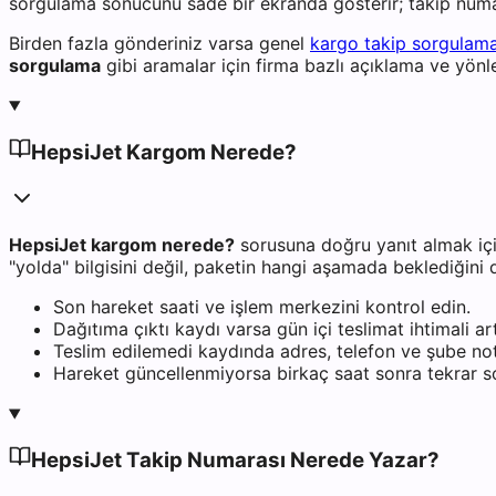
sorgulama sonucunu sade bir ekranda gösterir; takip numa
Birden fazla gönderiniz varsa genel
kargo takip sorgulam
sorgulama
gibi aramalar için firma bazlı açıklama ve yönl
HepsiJet Kargom Nerede?
HepsiJet kargom nerede?
sorusuna doğru yanıt almak içi
"yolda" bilgisini değil, paketin hangi aşamada beklediğini
Son hareket saati ve işlem merkezini kontrol edin.
Dağıtıma çıktı kaydı varsa gün içi teslimat ihtimali art
Teslim edilemedi kaydında adres, telefon ve şube notl
Hareket güncellenmiyorsa birkaç saat sonra tekrar s
HepsiJet Takip Numarası Nerede Yazar?