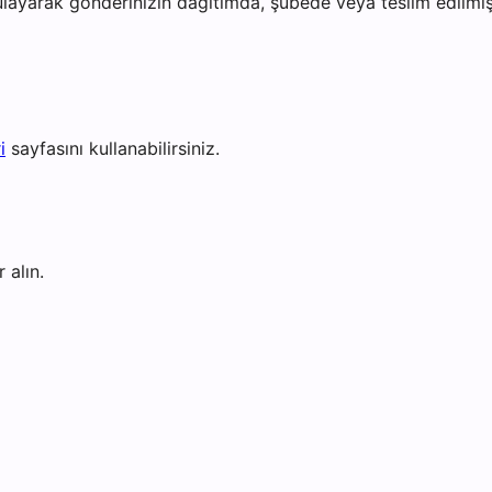
layarak gönderinizin dağıtımda, şubede veya teslim edilmiş 
i
sayfasını kullanabilirsiniz.
 alın.