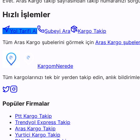
Evet. Aras Kargo takip sayfasından takip numaranızı sorgu
Hızlı İşlemler
Yol Tarifi Al
Şubeyi Ara
Kargo Takip
Tüm
Aras Kargo
şubelerini görmek için
Aras Kargo
şubeler
KargomNerede
Tüm kargolarınızı tek bir yerden takip edin, anlık bildirimler
Popüler Firmalar
Ptt Kargo Takip
Trendyol Express Takip
Aras Kargo Takip
Yurtiçi Kargo Takip