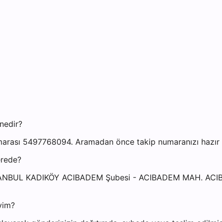
nedir?
arası 5497768094. Aramadan önce takip numaranızı hazır bu
erede?
: İSTANBUL KADIKÖY ACIBADEM Şubesi - ACIBADEM MAH. A
yim?