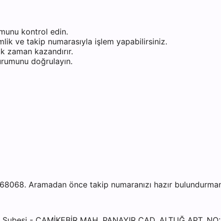
munu kontrol edin.
ik ve takip numarasıyla işlem yapabilirsiniz.
k zaman kazandırır.
durumunu doğrulayın.
8068. Aramadan önce takip numaranızı hazır bulundurmanız 
AT Şubesi - CAMİKEBİR MAH. PANAYIR CAD. ALTUĞ APT. N