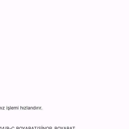
işlemi hızlandırır.
O:14/B-C BOYABAT/SİNOP, BOYABAT