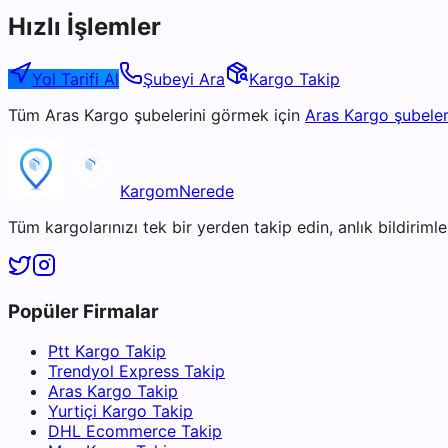
Hızlı İşlemler
Yol Tarifi Al
Şubeyi Ara
Kargo Takip
Tüm
Aras Kargo
şubelerini görmek için
Aras Kargo
şubeler
KargomNerede
Tüm kargolarınızı tek bir yerden takip edin, anlık bildirimler
Popüler Firmalar
Ptt Kargo Takip
Trendyol Express Takip
Aras Kargo Takip
Yurtiçi Kargo Takip
DHL Ecommerce Takip