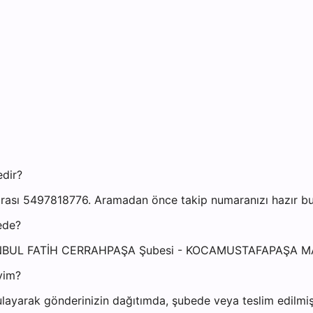
edir?
rası 5497818776. Aramadan önce takip numaranızı hazır bulu
ede?
: İSTANBUL FATİH CERRAHPAŞA Şubesi - KOCAMUSTAFAPAŞA
yim?
layarak gönderinizin dağıtımda, şubede veya teslim edilmiş 