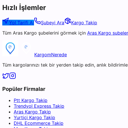
Hızlı İşlemler
Yol Tarifi Al
Şubeyi Ara
Kargo Takip
Tüm
Aras Kargo
şubelerini görmek için
Aras Kargo
şubeler
KargomNerede
Tüm kargolarınızı tek bir yerden takip edin, anlık bildirimler
Popüler Firmalar
Ptt Kargo Takip
Trendyol Express Takip
Aras Kargo Takip
Yurtiçi Kargo Takip
DHL Ecommerce Takip