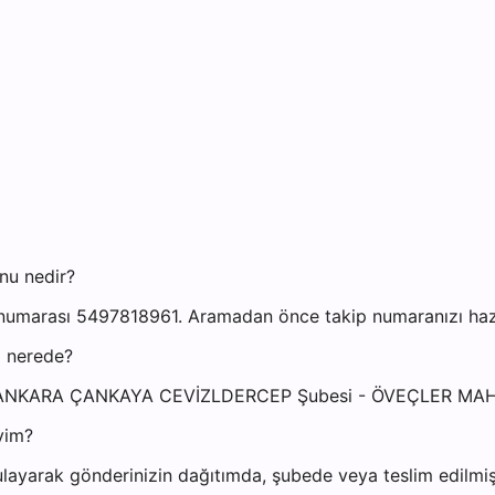
nu nedir?
umarası 5497818961. Aramadan önce takip numaranızı hazır 
i nerede?
esi: ANKARA ÇANKAYA CEVİZLDERCEP Şubesi - ÖVEÇLER 
yim?
layarak gönderinizin dağıtımda, şubede veya teslim edilmiş 