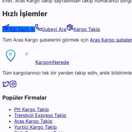
Evet. Aras Kargo takip sayfasından takip numaranızı sorgu
Hızlı İşlemler
Yol Tarifi Al
Şubeyi Ara
Kargo Takip
Tüm
Aras Kargo
şubelerini görmek için
Aras Kargo
şubeler
KargomNerede
Tüm kargolarınızı tek bir yerden takip edin, anlık bildirimler
Popüler Firmalar
Ptt Kargo Takip
Trendyol Express Takip
Aras Kargo Takip
Yurtiçi Kargo Takip