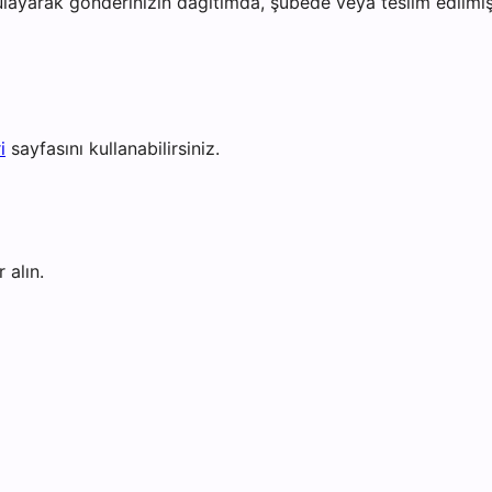
layarak gönderinizin dağıtımda, şubede veya teslim edilmiş 
i
sayfasını kullanabilirsiniz.
 alın.