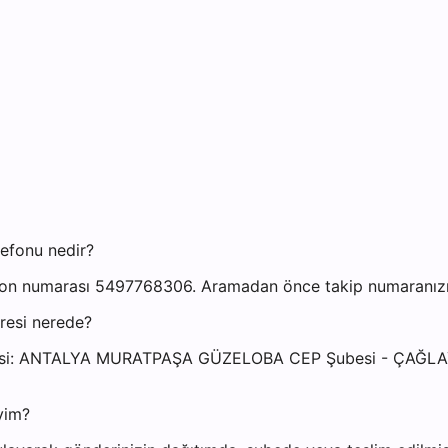
efonu nedir?
n numarası 5497768306. Aramadan önce takip numaranızı ha
resi nerede?
dresi: ANTALYA MURATPAŞA GÜZELOBA CEP Şubesi - ÇAĞL
yim?