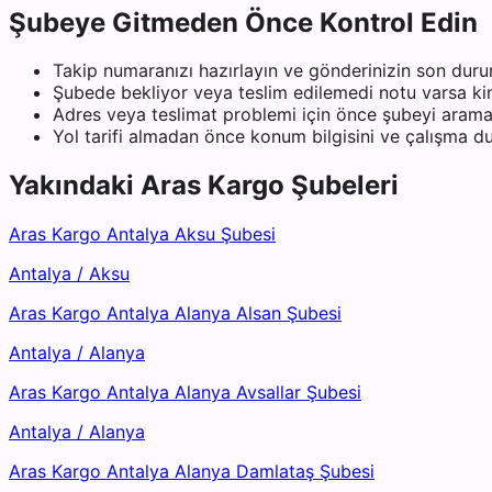
Şubeye Gitmeden Önce Kontrol Edin
Takip numaranızı hazırlayın ve gönderinizin son duru
Şubede bekliyor veya teslim edilemedi notu varsa kiml
Adres veya teslimat problemi için önce şubeyi arama
Yol tarifi almadan önce konum bilgisini ve çalışma 
Yakındaki
Aras Kargo
Şubeleri
Aras Kargo Antalya Aksu Şubesi
Antalya
/
Aksu
Aras Kargo Antalya Alanya Alsan Şubesi
Antalya
/
Alanya
Aras Kargo Antalya Alanya Avsallar Şubesi
Antalya
/
Alanya
Aras Kargo Antalya Alanya Damlataş Şubesi