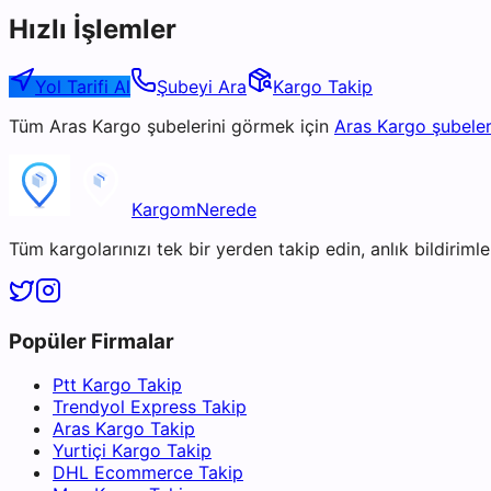
Hızlı İşlemler
Yol Tarifi Al
Şubeyi Ara
Kargo Takip
Tüm
Aras Kargo
şubelerini görmek için
Aras Kargo
şubeler
KargomNerede
Tüm kargolarınızı tek bir yerden takip edin, anlık bildirimler
Popüler Firmalar
Ptt Kargo Takip
Trendyol Express Takip
Aras Kargo Takip
Yurtiçi Kargo Takip
DHL Ecommerce Takip