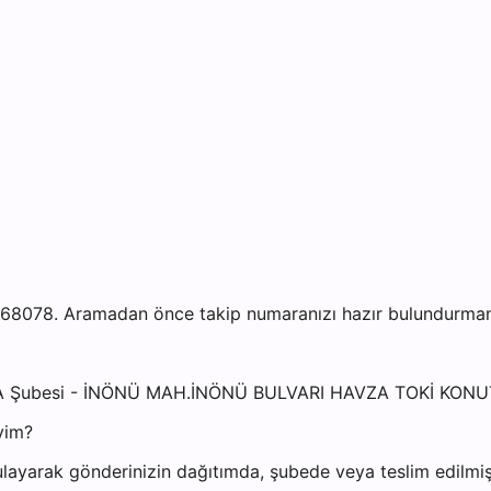
078. Aramadan önce takip numaranızı hazır bulundurmanız 
ZA Şubesi - İNÖNÜ MAH.İNÖNÜ BULVARI HAVZA TOKİ KON
yim?
layarak gönderinizin dağıtımda, şubede veya teslim edilmiş 