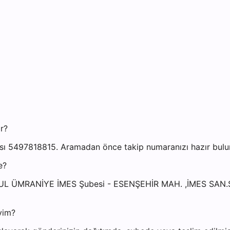
r?
ı 5497818815. Aramadan önce takip numaranızı hazır bulund
e?
ANBUL ÜMRANİYE İMES Şubesi - ESENŞEHİR MAH. ,İMES SAN
yim?