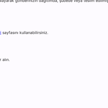
layarak gönderinizin dağıtımda, şubede veya teslim edilmiş 
i
sayfasını kullanabilirsiniz.
 alın.