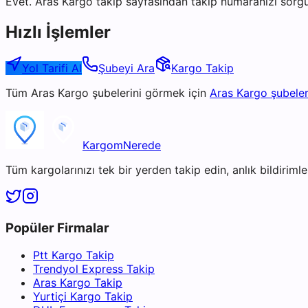
Evet. Aras Kargo takip sayfasından takip numaranızı sorgu
Hızlı İşlemler
Yol Tarifi Al
Şubeyi Ara
Kargo Takip
Tüm
Aras Kargo
şubelerini görmek için
Aras Kargo
şubeler
KargomNerede
Tüm kargolarınızı tek bir yerden takip edin, anlık bildirimler
Popüler Firmalar
Ptt Kargo Takip
Trendyol Express Takip
Aras Kargo Takip
Yurtiçi Kargo Takip