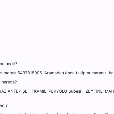
nu nedir?
numarası 5497818905. Aramadan önce takip numaranızı hazır
i nerede?
esi: GAZİANTEP ŞEHİTKAMİL İPEKYOLU Şubesi - ZEYTİNLİ 
yim?