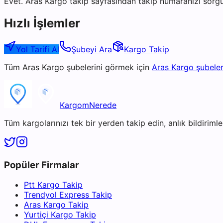
Evet. Aras Kargo takip sayfasından takip numaranızı sorgu
Hızlı İşlemler
Yol Tarifi Al
Şubeyi Ara
Kargo Takip
Tüm
Aras Kargo
şubelerini görmek için
Aras Kargo
şubeler
KargomNerede
Tüm kargolarınızı tek bir yerden takip edin, anlık bildirimler
Popüler Firmalar
Ptt Kargo Takip
Trendyol Express Takip
Aras Kargo Takip
Yurtiçi Kargo Takip