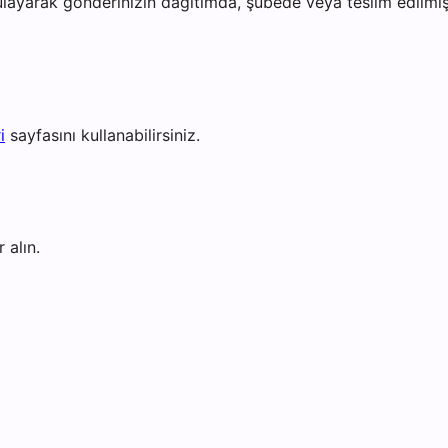
layarak gönderinizin dağıtımda, şubede veya teslim edilmiş 
i
sayfasını kullanabilirsiniz.
 alın.