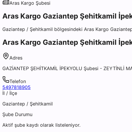
Aras Kargo
Şubesi
Aras Kargo Gaziantep Şehitkamil İpe
Gaziantep
/
Şehitkamil
bölgesindeki
Aras Kargo Gaziantep
Aras Kargo Gaziantep Şehitkamil İpe
Adres
GAZİANTEP ŞEHİTKAMİL İPEKYOLU Şubesi - ZEYTİNLİ M
Telefon
5497818905
İl / İlçe
Gaziantep
/
Şehitkamil
Şube Durumu
Aktif şube kaydı olarak listeleniyor.