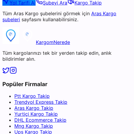
Yol Tarifi Al
Şubeyi Ara
Kargo Takip
Tüm
Aras Kargo
şubelerini görmek için
Aras Kargo
şubeleri
sayfasını kullanabilirsiniz.
KargomNerede
Tüm kargolarınızı tek bir yerden takip edin, anlık
bildirimler alın.
Popüler Firmalar
Ptt Kargo Takip
Trendyol Express Takip
Aras Kargo Takip
Yurtiçi Kargo Takip
DHL Ecommerce Takip
Mng Kargo Takip
Ups Kargo Takip