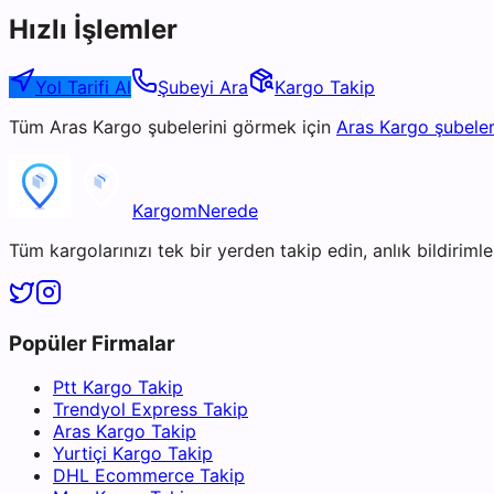
Hızlı İşlemler
Yol Tarifi Al
Şubeyi Ara
Kargo Takip
Tüm
Aras Kargo
şubelerini görmek için
Aras Kargo
şubeler
KargomNerede
Tüm kargolarınızı tek bir yerden takip edin, anlık bildirimler
Popüler Firmalar
Ptt Kargo Takip
Trendyol Express Takip
Aras Kargo Takip
Yurtiçi Kargo Takip
DHL Ecommerce Takip