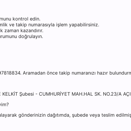
munu kontrol edin.
ik ve takip numarasıyla işlem yapabilirsiniz.
k zaman kazandırır.
durumunu doğrulayın.
7818834. Aramadan önce takip numaranızı hazır bulundurman
NE KELKİT Şubesi - CUMHURİYET MAH.HAL SK. NO.23/A A
yim?
layarak gönderinizin dağıtımda, şubede veya teslim edilmiş 