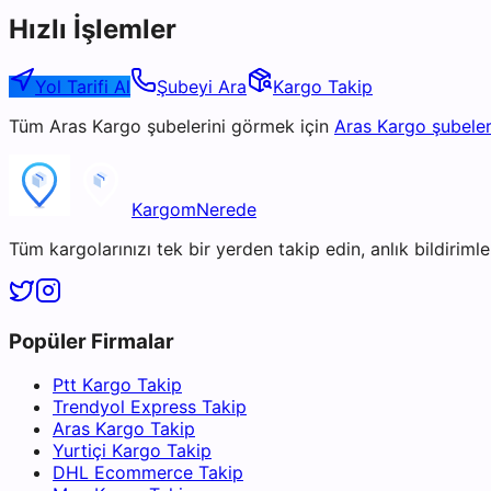
Hızlı İşlemler
Yol Tarifi Al
Şubeyi Ara
Kargo Takip
Tüm
Aras Kargo
şubelerini görmek için
Aras Kargo
şubeler
KargomNerede
Tüm kargolarınızı tek bir yerden takip edin, anlık bildirimler
Popüler Firmalar
Ptt Kargo Takip
Trendyol Express Takip
Aras Kargo Takip
Yurtiçi Kargo Takip
DHL Ecommerce Takip