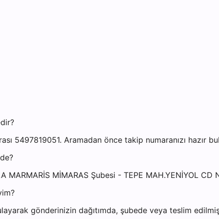
dir?
sı 5497819051. Aramadan önce takip numaranızı hazır bulun
ede?
MUĞLA MARMARİS MİMARAS Şubesi - TEPE MAH.YENİYOL CD
yim?
layarak gönderinizin dağıtımda, şubede veya teslim edilmiş 