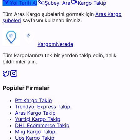
Yol Tarifi Al
Şubeyi Ara
Kargo Takip
Tüm
Aras Kargo
şubelerini görmek için
Aras Kargo
şubeleri
sayfasını kullanabilirsiniz.
KargomNerede
Tüm kargolarınızı tek bir yerden takip edin, anlık
bildirimler alın.
Popüler Firmalar
Ptt Kargo Takip
Trendyol Express Takip
Aras Kargo Takip
Yurtiçi Kargo Takip
DHL Ecommerce Takip
Mng Kargo Takip
Ups Kargo Takip