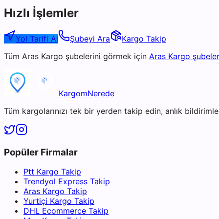
Hızlı İşlemler
Yol Tarifi Al
Şubeyi Ara
Kargo Takip
Tüm
Aras Kargo
şubelerini görmek için
Aras Kargo
şubeler
KargomNerede
Tüm kargolarınızı tek bir yerden takip edin, anlık bildirimler
Popüler Firmalar
Ptt Kargo Takip
Trendyol Express Takip
Aras Kargo Takip
Yurtiçi Kargo Takip
DHL Ecommerce Takip