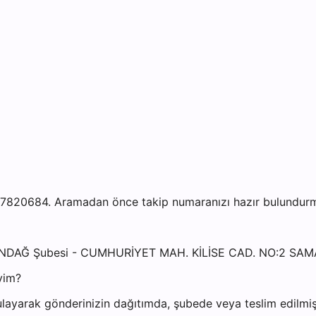
20684. Aramadan önce takip numaranızı hazır bulundurmanı
MANDAĞ Şubesi - CUMHURİYET MAH. KİLİSE CAD. NO:2 S
yim?
layarak gönderinizin dağıtımda, şubede veya teslim edilmiş 