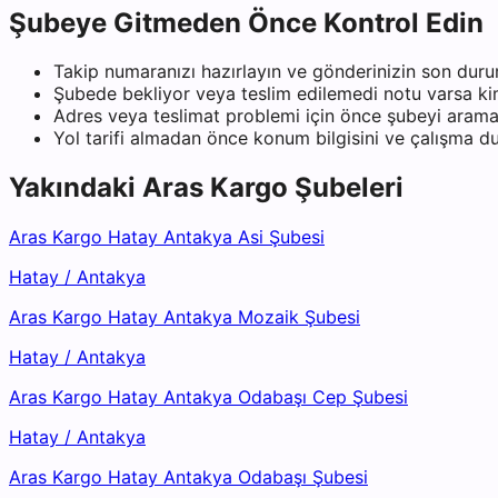
Şubeye Gitmeden Önce Kontrol Edin
Takip numaranızı hazırlayın ve gönderinizin son duru
Şubede bekliyor veya teslim edilemedi notu varsa kiml
Adres veya teslimat problemi için önce şubeyi arama
Yol tarifi almadan önce konum bilgisini ve çalışma 
Yakındaki
Aras Kargo
Şubeleri
Aras Kargo Hatay Antakya Asi Şubesi
Hatay
/
Antakya
Aras Kargo Hatay Antakya Mozaik Şubesi
Hatay
/
Antakya
Aras Kargo Hatay Antakya Odabaşı Cep Şubesi
Hatay
/
Antakya
Aras Kargo Hatay Antakya Odabaşı Şubesi