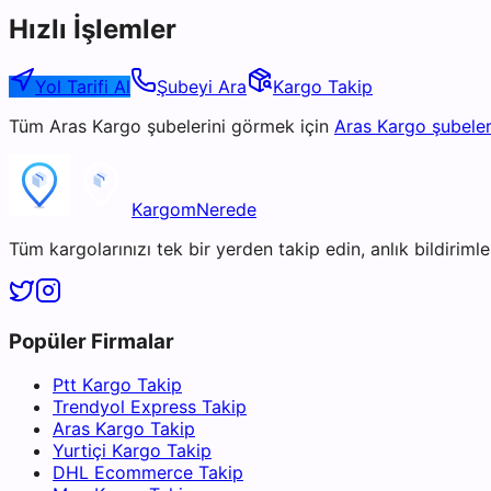
Hızlı İşlemler
Yol Tarifi Al
Şubeyi Ara
Kargo Takip
Tüm
Aras Kargo
şubelerini görmek için
Aras Kargo
şubeler
KargomNerede
Tüm kargolarınızı tek bir yerden takip edin, anlık bildirimler
Popüler Firmalar
Ptt Kargo Takip
Trendyol Express Takip
Aras Kargo Takip
Yurtiçi Kargo Takip
DHL Ecommerce Takip