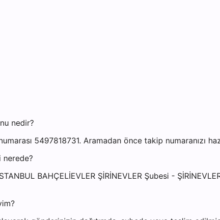
onu nedir?
n numarası 5497818731. Aramadan önce takip numaranızı hazır
i nerede?
resi: İSTANBUL BAHÇELİEVLER ŞİRİNEVLER Şubesi - ŞİRİNE
yim?