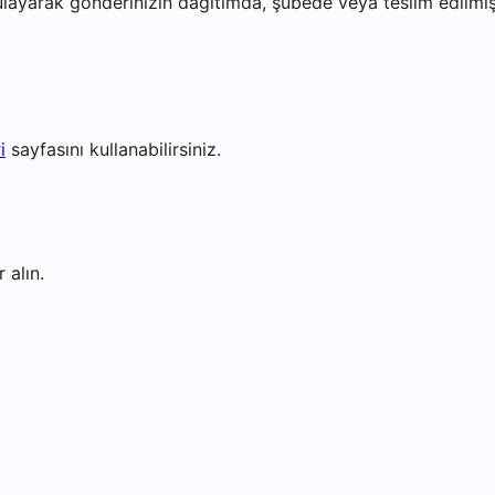
layarak gönderinizin dağıtımda, şubede veya teslim edilmiş 
i
sayfasını kullanabilirsiniz.
 alın.