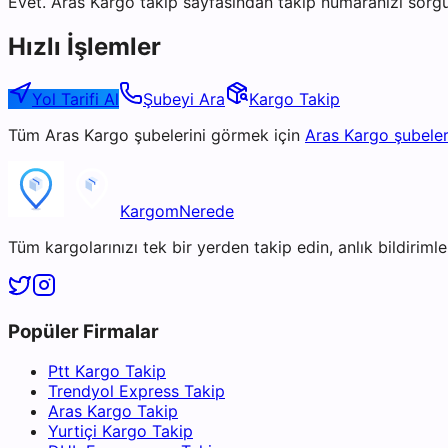
Evet. Aras Kargo takip sayfasından takip numaranızı sorgu
Hızlı İşlemler
Yol Tarifi Al
Şubeyi Ara
Kargo Takip
Tüm
Aras Kargo
şubelerini görmek için
Aras Kargo
şubeler
KargomNerede
Tüm kargolarınızı tek bir yerden takip edin, anlık bildirimler
Popüler Firmalar
Ptt Kargo Takip
Trendyol Express Takip
Aras Kargo Takip
Yurtiçi Kargo Takip