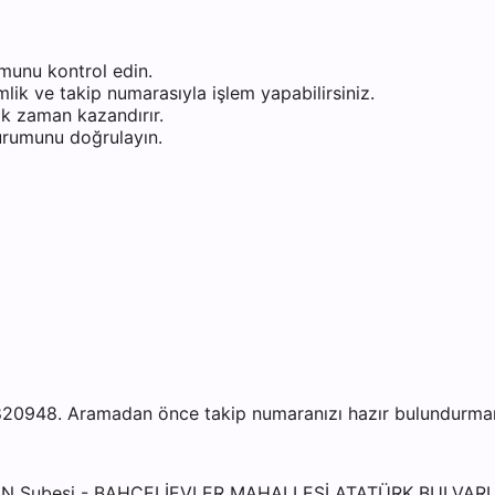
munu kontrol edin.
ik ve takip numarasıyla işlem yapabilirsiniz.
k zaman kazandırır.
durumunu doğrulayın.
0948. Aramadan önce takip numaranızı hazır bulundurmanız 
RGUN Şubesi - BAHÇELİEVLER MAHALLESİ ATATÜRK BULVAR