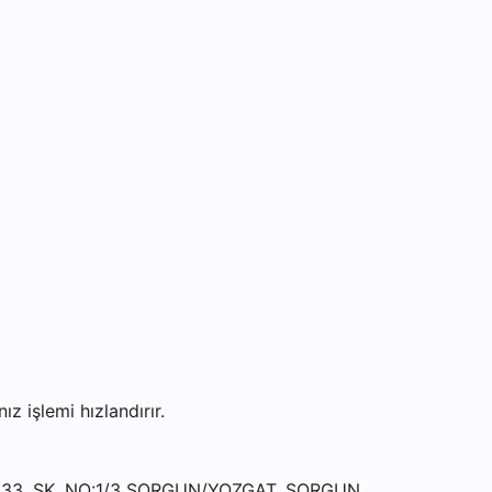
işlemi hızlandırır.
I 33. SK. NO:1/3 SORGUN/YOZGAT, SORGUN