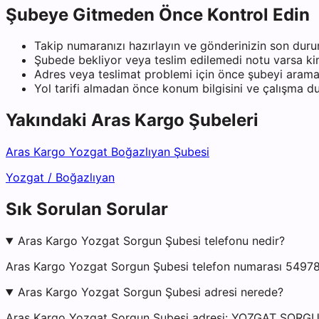
Şubeye Gitmeden Önce Kontrol Edin
Takip numaranızı hazırlayın ve gönderinizin son duru
Şubede bekliyor veya teslim edilemedi notu varsa kiml
Adres veya teslimat problemi için önce şubeyi arama
Yol tarifi almadan önce konum bilgisini ve çalışma 
Yakındaki
Aras Kargo
Şubeleri
Aras Kargo Yozgat Boğazlıyan Şubesi
Yozgat
/
Boğazlıyan
Sık Sorulan Sorular
Aras Kargo Yozgat Sorgun Şubesi telefonu nedir?
Aras Kargo Yozgat Sorgun Şubesi telefon numarası 549782
Aras Kargo Yozgat Sorgun Şubesi adresi nerede?
Aras Kargo Yozgat Sorgun Şubesi adresi: YOZGAT SO