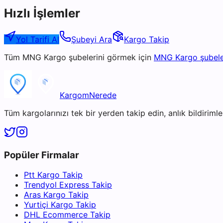
Hızlı İşlemler
Yol Tarifi Al
Şubeyi Ara
Kargo Takip
Tüm
MNG Kargo
şubelerini görmek için
MNG Kargo
şubele
KargomNerede
Tüm kargolarınızı tek bir yerden takip edin, anlık bildirimler
Popüler Firmalar
Ptt Kargo Takip
Trendyol Express Takip
Aras Kargo Takip
Yurtiçi Kargo Takip
DHL Ecommerce Takip