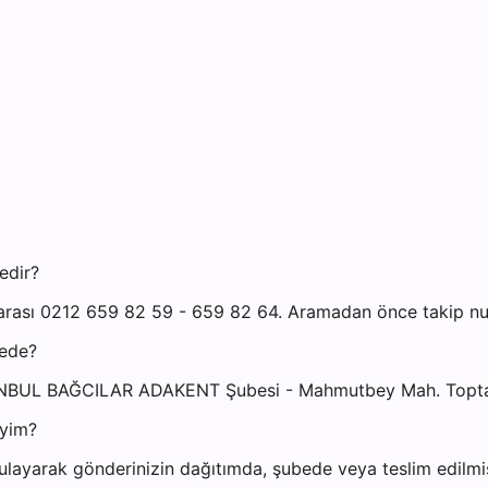
edir?
ası 0212 659 82 59 - 659 82 64. Aramadan önce takip numar
rede?
TANBUL BAĞCILAR ADAKENT Şubesi - Mahmutbey Mah. Toptan
iyim?
ayarak gönderinizin dağıtımda, şubede veya teslim edilmiş 