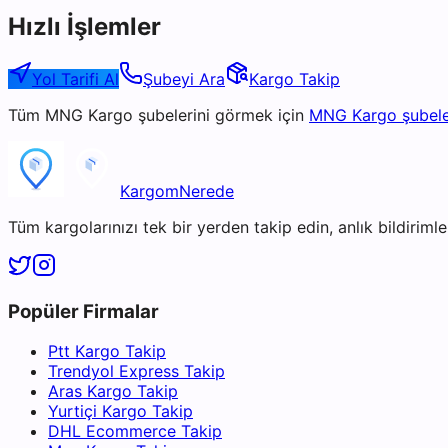
Hızlı İşlemler
Yol Tarifi Al
Şubeyi Ara
Kargo Takip
Tüm
MNG Kargo
şubelerini görmek için
MNG Kargo
şubele
KargomNerede
Tüm kargolarınızı tek bir yerden takip edin, anlık bildirimler
Popüler Firmalar
Ptt Kargo Takip
Trendyol Express Takip
Aras Kargo Takip
Yurtiçi Kargo Takip
DHL Ecommerce Takip