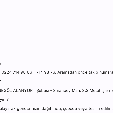
?
0224 714 98 66 - 714 98 76. Aramadan önce takip numaranız
?
NEGÖL ALANYURT Şubesi - Sinanbey Mah. S.S Metal İşleri S
iyim?
ayarak gönderinizin dağıtımda, şubede veya teslim edilmiş 