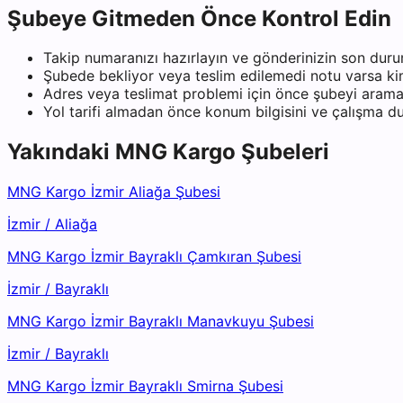
Şubeye Gitmeden Önce Kontrol Edin
Takip numaranızı hazırlayın ve gönderinizin son duru
Şubede bekliyor veya teslim edilemedi notu varsa kiml
Adres veya teslimat problemi için önce şubeyi arama
Yol tarifi almadan önce konum bilgisini ve çalışma 
Yakındaki
MNG Kargo
Şubeleri
MNG Kargo İzmir Aliağa Şubesi
İzmir
/
Aliağa
MNG Kargo İzmir Bayraklı Çamkıran Şubesi
İzmir
/
Bayraklı
MNG Kargo İzmir Bayraklı Manavkuyu Şubesi
İzmir
/
Bayraklı
MNG Kargo İzmir Bayraklı Smirna Şubesi