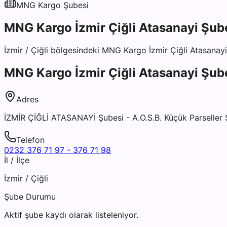
MNG Kargo
Şubesi
MNG Kargo İzmir Çiğli Atasanayi Şub
İzmir
/
Çiğli
bölgesindeki
MNG Kargo İzmir Çiğli Atasanayi
MNG Kargo İzmir Çiğli Atasanayi Şub
Adres
İZMİR ÇİĞLİ ATASANAYİ Şubesi - A.O.S.B. Küçük Parseller S
Telefon
0232 376 71 97 - 376 71 98
İl / İlçe
İzmir
/
Çiğli
Şube Durumu
Aktif şube kaydı olarak listeleniyor.