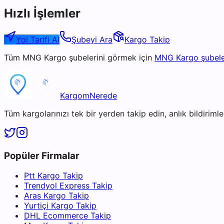
Hızlı İşlemler
Yol Tarifi Al
Şubeyi Ara
Kargo Takip
Tüm
MNG Kargo
şubelerini görmek için
MNG Kargo
şubele
KargomNerede
Tüm kargolarınızı tek bir yerden takip edin, anlık bildirimler
Popüler Firmalar
Ptt Kargo Takip
Trendyol Express Takip
Aras Kargo Takip
Yurtiçi Kargo Takip
DHL Ecommerce Takip