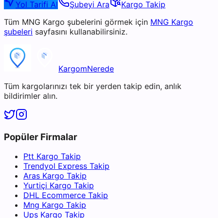
Yol Tarifi Al
Şubeyi Ara
Kargo Takip
Tüm
MNG Kargo
şubelerini görmek için
MNG Kargo
şubeleri
sayfasını kullanabilirsiniz.
KargomNerede
Tüm kargolarınızı tek bir yerden takip edin, anlık
bildirimler alın.
Popüler Firmalar
Ptt Kargo Takip
Trendyol Express Takip
Aras Kargo Takip
Yurtiçi Kargo Takip
DHL Ecommerce Takip
Mng Kargo Takip
Ups Kargo Takip