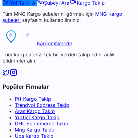
Yol Tarifi Al
Şubeyi Ara
Kargo Takip
Tüm
MNG Kargo
şubelerini görmek için
MNG Kargo
şubeleri
sayfasını kullanabilirsiniz.
KargomNerede
Tüm kargolarınızı tek bir yerden takip edin, anlık
bildirimler alın.
Popüler Firmalar
Ptt Kargo Takip
Trendyol Express Takip
Aras Kargo Takip
Yurtiçi Kargo Takip
DHL Ecommerce Takip
Mng Kargo Takip
Ups Kargo Takip