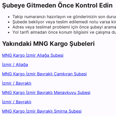
Şubeye Gitmeden Önce Kontrol Edin
Takip numaranızı hazırlayın ve gönderinizin son duru
Şubede bekliyor veya teslim edilemedi notu varsa kiml
Adres veya teslimat problemi için önce şubeyi arama
Yol tarifi almadan önce konum bilgisini ve çalışma 
Yakındaki
MNG Kargo
Şubeleri
MNG Kargo İzmir Aliağa Şubesi
İzmir
/
Aliağa
MNG Kargo İzmir Bayraklı Çamkıran Şubesi
İzmir
/
Bayraklı
MNG Kargo İzmir Bayraklı Manavkuyu Şubesi
İzmir
/
Bayraklı
MNG Kargo İzmir Bayraklı Smirna Şubesi