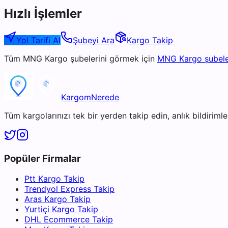
Hızlı İşlemler
Yol Tarifi Al
Şubeyi Ara
Kargo Takip
Tüm
MNG Kargo
şubelerini görmek için
MNG Kargo
şubele
KargomNerede
Tüm kargolarınızı tek bir yerden takip edin, anlık bildirimler
Popüler Firmalar
Ptt Kargo Takip
Trendyol Express Takip
Aras Kargo Takip
Yurtiçi Kargo Takip
DHL Ecommerce Takip