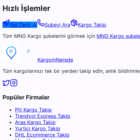
Hızlı İşlemler
Yol Tarifi Al
Şubeyi Ara
Kargo Takip
Tüm
MNG Kargo
şubelerini görmek için
MNG Kargo
şubele
KargomNerede
Tüm kargolarınızı tek bir yerden takip edin, anlık bildirimler
Popüler Firmalar
Ptt Kargo Takip
Trendyol Express Takip
Aras Kargo Takip
Yurtiçi Kargo Takip
DHL Ecommerce Takip