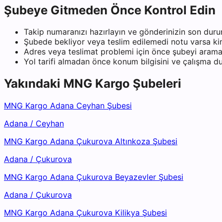
Şubeye Gitmeden Önce Kontrol Edin
Takip numaranızı hazırlayın ve gönderinizin son duru
Şubede bekliyor veya teslim edilemedi notu varsa kiml
Adres veya teslimat problemi için önce şubeyi arama
Yol tarifi almadan önce konum bilgisini ve çalışma 
Yakındaki
MNG Kargo
Şubeleri
MNG Kargo Adana Ceyhan Şubesi
Adana
/
Ceyhan
MNG Kargo Adana Çukurova Altınkoza Şubesi
Adana
/
Çukurova
MNG Kargo Adana Çukurova Beyazevler Şubesi
Adana
/
Çukurova
MNG Kargo Adana Çukurova Kilikya Şubesi