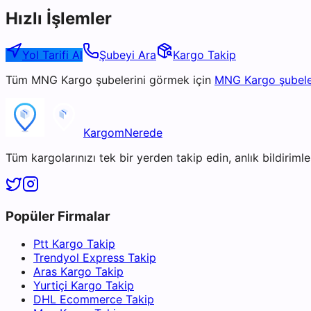
Hızlı İşlemler
Yol Tarifi Al
Şubeyi Ara
Kargo Takip
Tüm
MNG Kargo
şubelerini görmek için
MNG Kargo
şubele
KargomNerede
Tüm kargolarınızı tek bir yerden takip edin, anlık bildirimler
Popüler Firmalar
Ptt Kargo Takip
Trendyol Express Takip
Aras Kargo Takip
Yurtiçi Kargo Takip
DHL Ecommerce Takip