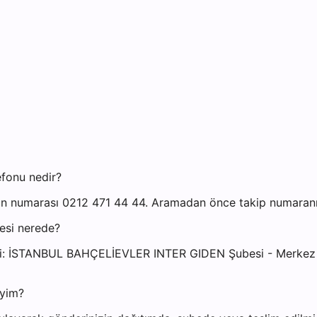
efonu nedir?
on numarası 0212 471 44 44. Aramadan önce takip numaranızı
esi nerede?
esi: İSTANBUL BAHÇELİEVLER INTER GIDEN Şubesi - Merkez M
iyim?