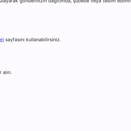
ayarak gönderinizin dağıtımda, şubede veya teslim edilmiş 
ri
sayfasını kullanabilirsiniz.
 alın.