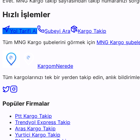
Evet. MNG Kargo takip sayfasından takip numaranızı sorgul
Hızlı İşlemler
Yol Tarifi Al
Şubeyi Ara
Kargo Takip
Tüm
MNG Kargo
şubelerini görmek için
MNG Kargo
şubele
KargomNerede
Tüm kargolarınızı tek bir yerden takip edin, anlık bildirimler
Popüler Firmalar
Ptt Kargo Takip
Trendyol Express Takip
Aras Kargo Takip
Yurtiçi Kargo Takip