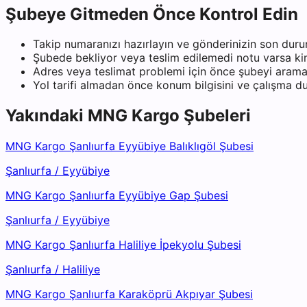
Şubeye Gitmeden Önce Kontrol Edin
Takip numaranızı hazırlayın ve gönderinizin son duru
Şubede bekliyor veya teslim edilemedi notu varsa kiml
Adres veya teslimat problemi için önce şubeyi arama
Yol tarifi almadan önce konum bilgisini ve çalışma 
Yakındaki
MNG Kargo
Şubeleri
MNG Kargo Şanlıurfa Eyyübiye Balıklıgöl Şubesi
Şanlıurfa
/
Eyyübiye
MNG Kargo Şanlıurfa Eyyübiye Gap Şubesi
Şanlıurfa
/
Eyyübiye
MNG Kargo Şanlıurfa Haliliye İpekyolu Şubesi
Şanlıurfa
/
Haliliye
MNG Kargo Şanlıurfa Karaköprü Akpıyar Şubesi