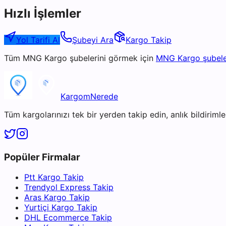
Hızlı İşlemler
Yol Tarifi Al
Şubeyi Ara
Kargo Takip
Tüm
MNG Kargo
şubelerini görmek için
MNG Kargo
şubele
KargomNerede
Tüm kargolarınızı tek bir yerden takip edin, anlık bildirimler
Popüler Firmalar
Ptt Kargo Takip
Trendyol Express Takip
Aras Kargo Takip
Yurtiçi Kargo Takip
DHL Ecommerce Takip