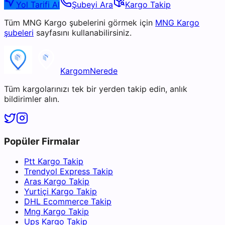
Yol Tarifi Al
Şubeyi Ara
Kargo Takip
Tüm
MNG Kargo
şubelerini görmek için
MNG Kargo
şubeleri
sayfasını kullanabilirsiniz.
KargomNerede
Tüm kargolarınızı tek bir yerden takip edin, anlık
bildirimler alın.
Popüler Firmalar
Ptt Kargo Takip
Trendyol Express Takip
Aras Kargo Takip
Yurtiçi Kargo Takip
DHL Ecommerce Takip
Mng Kargo Takip
Ups Kargo Takip