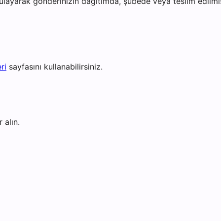
ayarak gönderinizin dağıtımda, şubede veya teslim edilmiş 
ri
sayfasını kullanabilirsiniz.
 alın.