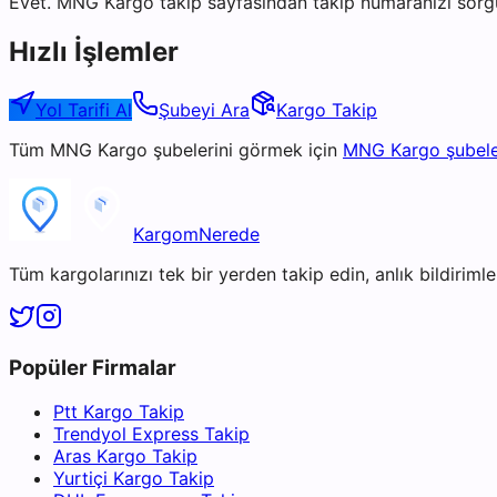
Evet. MNG Kargo takip sayfasından takip numaranızı sorgul
Hızlı İşlemler
Yol Tarifi Al
Şubeyi Ara
Kargo Takip
Tüm
MNG Kargo
şubelerini görmek için
MNG Kargo
şubele
KargomNerede
Tüm kargolarınızı tek bir yerden takip edin, anlık bildirimler
Popüler Firmalar
Ptt Kargo Takip
Trendyol Express Takip
Aras Kargo Takip
Yurtiçi Kargo Takip