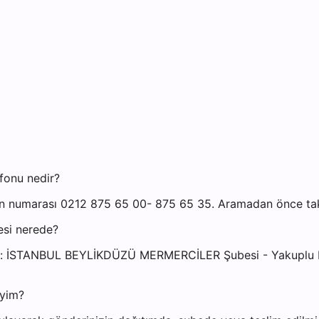
fonu nedir?
n numarası 0212 875 65 00- 875 65 35. Aramadan önce takip
esi nerede?
si: İSTANBUL BEYLİKDÜZÜ MERMERCİLER Şubesi - Yakuplu Me
iyim?