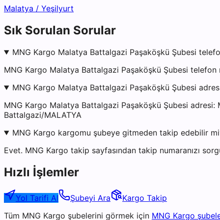
Malatya
/
Yeşilyurt
Sık Sorulan Sorular
MNG Kargo Malatya Battalgazi Paşaköşkü Şubesi telefo
MNG Kargo Malatya Battalgazi Paşaköşkü Şubesi telefon n
MNG Kargo Malatya Battalgazi Paşaköşkü Şubesi adres
MNG Kargo Malatya Battalgazi Paşaköşkü Şubesi adresi
Battalgazi/MALATYA
MNG Kargo kargomu şubeye gitmeden takip edebilir m
Evet. MNG Kargo takip sayfasından takip numaranızı sorgul
Hızlı İşlemler
Yol Tarifi Al
Şubeyi Ara
Kargo Takip
Tüm
MNG Kargo
şubelerini görmek için
MNG Kargo
şubele