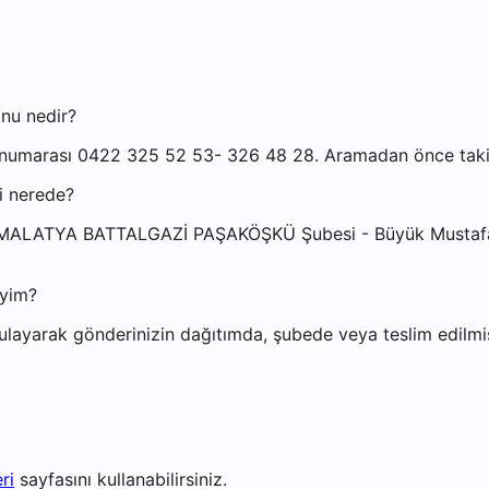
nu nedir?
umarası 0422 325 52 53- 326 48 28. Aramadan önce takip n
i nerede?
: MALATYA BATTALGAZİ PAŞAKÖŞKÜ Şubesi - Büyük Mustafa 
iyim?
ayarak gönderinizin dağıtımda, şubede veya teslim edilmiş 
ri
sayfasını kullanabilirsiniz.