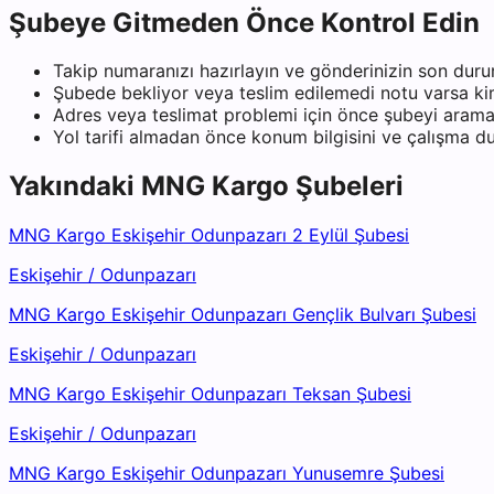
Şubeye Gitmeden Önce Kontrol Edin
Takip numaranızı hazırlayın ve gönderinizin son duru
Şubede bekliyor veya teslim edilemedi notu varsa kiml
Adres veya teslimat problemi için önce şubeyi arama
Yol tarifi almadan önce konum bilgisini ve çalışma 
Yakındaki
MNG Kargo
Şubeleri
MNG Kargo Eskişehir Odunpazarı 2 Eylül Şubesi
Eskişehir
/
Odunpazarı
MNG Kargo Eskişehir Odunpazarı Gençlik Bulvarı Şubesi
Eskişehir
/
Odunpazarı
MNG Kargo Eskişehir Odunpazarı Teksan Şubesi
Eskişehir
/
Odunpazarı
MNG Kargo Eskişehir Odunpazarı Yunusemre Şubesi