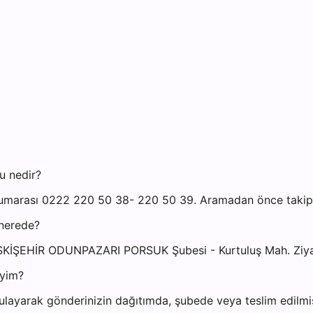
u nedir?
marası 0222 220 50 38- 220 50 39. Aramadan önce takip nu
nerede?
ESKİŞEHİR ODUNPAZARI PORSUK Şubesi - Kurtuluş Mah. Ziy
iyim?
ayarak gönderinizin dağıtımda, şubede veya teslim edilmiş 