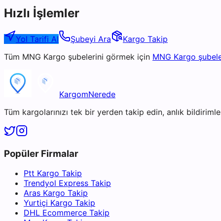
Hızlı İşlemler
Yol Tarifi Al
Şubeyi Ara
Kargo Takip
Tüm
MNG Kargo
şubelerini görmek için
MNG Kargo
şubele
KargomNerede
Tüm kargolarınızı tek bir yerden takip edin, anlık bildirimler
Popüler Firmalar
Ptt Kargo Takip
Trendyol Express Takip
Aras Kargo Takip
Yurtiçi Kargo Takip
DHL Ecommerce Takip