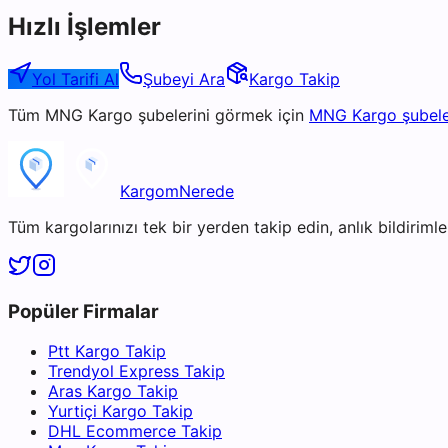
Hızlı İşlemler
Yol Tarifi Al
Şubeyi Ara
Kargo Takip
Tüm
MNG Kargo
şubelerini görmek için
MNG Kargo
şubele
KargomNerede
Tüm kargolarınızı tek bir yerden takip edin, anlık bildirimler
Popüler Firmalar
Ptt Kargo Takip
Trendyol Express Takip
Aras Kargo Takip
Yurtiçi Kargo Takip
DHL Ecommerce Takip