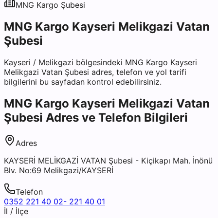
MNG Kargo
Şubesi
MNG Kargo Kayseri Melikgazi Vatan
Şubesi
Kayseri
/
Melikgazi
bölgesindeki
MNG Kargo Kayseri
Melikgazi Vatan Şubesi
adres, telefon ve yol tarifi
bilgilerini bu sayfadan kontrol edebilirsiniz.
MNG Kargo Kayseri Melikgazi Vatan
Şubesi
Adres ve Telefon Bilgileri
Adres
KAYSERİ MELİKGAZİ VATAN Şubesi - Kiçikapı Mah. İnönü
Blv. No:69 Melikgazi/KAYSERİ
Telefon
0352 221 40 02- 221 40 01
İl / İlçe