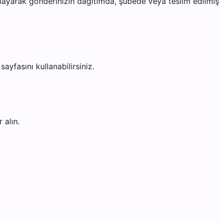
ayarak gönderinizin dağıtımda, şubede veya teslim edilmiş o
sayfasını kullanabilirsiniz.
 alın.