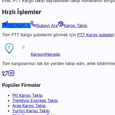
Evet. PTT Kargo takip sayfasından takip numaranızı sorgul
Hızlı İşlemler
Yol Tarifi Al
Şubeyi Ara
Kargo Takip
Tüm
PTT Kargo
şubelerini görmek için
PTT Kargo
şubeleri
KargomNerede
Tüm kargolarınızı tek bir yerden takip edin, anlık bildirimler
Popüler Firmalar
Ptt Kargo Takip
Trendyol Express Takip
Aras Kargo Takip
Yurtiçi Kargo Takip