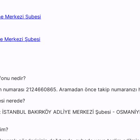
me Merkezi Şubesi
me Merkezi Şubesi
fonu nedir?
n numarası 2124660865. Aramadan önce takip numaranızı haz
esi nerede?
resi: İSTANBUL BAKIRKÖY ADLİYE MERKEZİ Şubesi - OSMAN
yim?