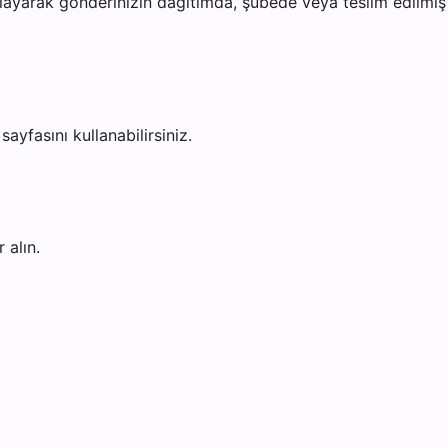
ayarak gönderinizin dağıtımda, şubede veya teslim edilmiş o
sayfasını kullanabilirsiniz.
 alın.