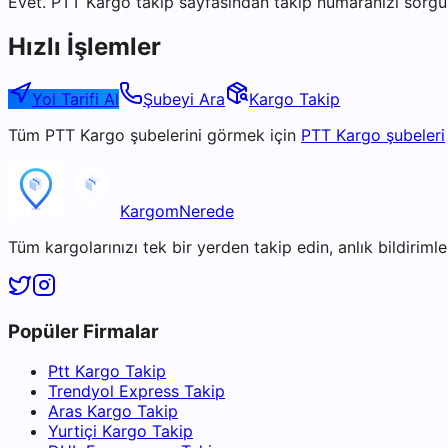
Evet. PTT Kargo takip sayfasından takip numaranızı sorgul
Hızlı İşlemler
Yol Tarifi Al
Şubeyi Ara
Kargo Takip
Tüm
PTT Kargo
şubelerini görmek için
PTT Kargo
şubeleri
KargomNerede
Tüm kargolarınızı tek bir yerden takip edin, anlık bildirimler
Popüler Firmalar
Ptt Kargo Takip
Trendyol Express Takip
Aras Kargo Takip
Yurtiçi Kargo Takip