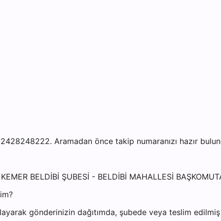
 2428248222. Aramadan önce takip numaranızı hazır bulundu
ALYA KEMER BELDİBİ ŞUBESİ - BELDİBİ MAHALLESİ BAŞKO
yim?
ayarak gönderinizin dağıtımda, şubede veya teslim edilmiş o