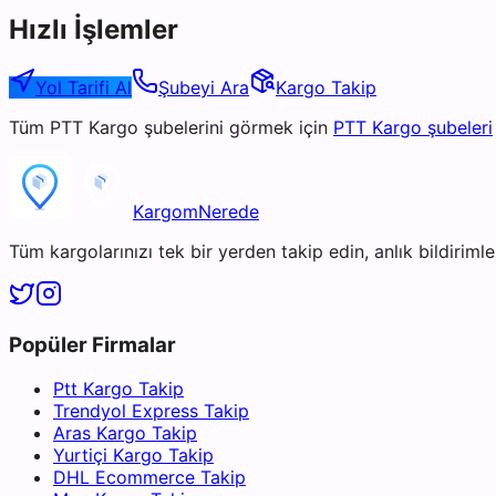
Hızlı İşlemler
Yol Tarifi Al
Şubeyi Ara
Kargo Takip
Tüm
PTT Kargo
şubelerini görmek için
PTT Kargo
şubeleri
KargomNerede
Tüm kargolarınızı tek bir yerden takip edin, anlık bildirimler
Popüler Firmalar
Ptt Kargo Takip
Trendyol Express Takip
Aras Kargo Takip
Yurtiçi Kargo Takip
DHL Ecommerce Takip