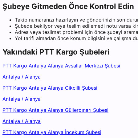
Şubeye Gitmeden Önce Kontrol Edin
Takip numaranızı hazırlayın ve gönderinizin son duru
Şubede bekliyor veya teslim edilemedi notu varsa kiml
Adres veya teslimat problemi için önce şubeyi arama
Yol tarifi almadan önce konum bilgisini ve çalışma 
Yakındaki
PTT Kargo
Şubeleri
PTT Kargo Antalya Alanya Avsallar Merkezi Şubesi
Antalya
/
Alanya
PTT Kargo Antalya Alanya Cikcilli Şubesi
Antalya
/
Alanya
PTT Kargo Antalya Alanya Güllerpınarı Şubesi
Antalya
/
Alanya
PTT Kargo Antalya Alanya İncekum Şubesi