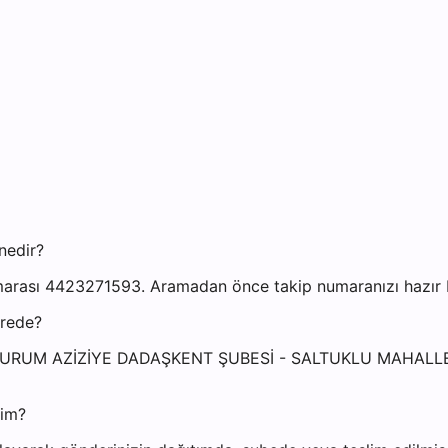
nedir?
rası 4423271593. Aramadan önce takip numaranızı hazır bu
erede?
: ERZURUM AZİZİYE DADAŞKENT ŞUBESİ - SALTUKLU MAHAL
yim?