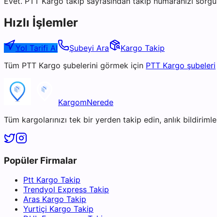
Evet. PTT Kargo takip sayfasından takip numaranızı sorgul
Hızlı İşlemler
Yol Tarifi Al
Şubeyi Ara
Kargo Takip
Tüm
PTT Kargo
şubelerini görmek için
PTT Kargo
şubeleri
KargomNerede
Tüm kargolarınızı tek bir yerden takip edin, anlık bildirimler
Popüler Firmalar
Ptt Kargo Takip
Trendyol Express Takip
Aras Kargo Takip
Yurtiçi Kargo Takip