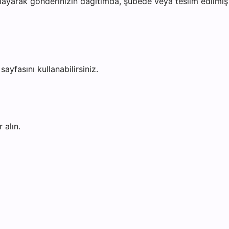
ayarak gönderinizin dağıtımda, şubede veya teslim edilmiş o
sayfasını kullanabilirsiniz.
 alın.