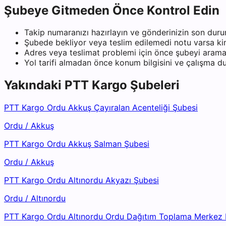
Şubeye Gitmeden Önce Kontrol Edin
Takip numaranızı hazırlayın ve gönderinizin son duru
Şubede bekliyor veya teslim edilemedi notu varsa kiml
Adres veya teslimat problemi için önce şubeyi arama
Yol tarifi almadan önce konum bilgisini ve çalışma 
Yakındaki
PTT Kargo
Şubeleri
PTT Kargo Ordu Akkuş Çayıralan Acenteliği Şubesi
Ordu
/
Akkuş
PTT Kargo Ordu Akkuş Salman Şubesi
Ordu
/
Akkuş
PTT Kargo Ordu Altınordu Akyazı Şubesi
Ordu
/
Altınordu
PTT Kargo Ordu Altınordu Ordu Dağıtım Toplama Merkez 