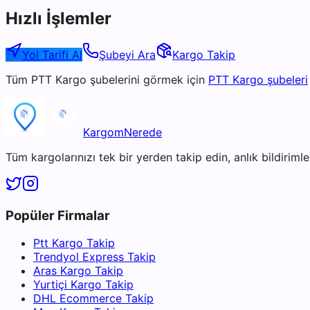
Hızlı İşlemler
Yol Tarifi Al
Şubeyi Ara
Kargo Takip
Tüm
PTT Kargo
şubelerini görmek için
PTT Kargo
şubeleri
KargomNerede
Tüm kargolarınızı tek bir yerden takip edin, anlık bildirimler
Popüler Firmalar
Ptt Kargo Takip
Trendyol Express Takip
Aras Kargo Takip
Yurtiçi Kargo Takip
DHL Ecommerce Takip