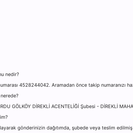
nu nedir?
numarası 4528244042. Aramadan önce takip numaranızı hazır
 nerede?
esi: ORDU GÖLKÖY DİREKLİ ACENTELİĞİ Şubesi - DİREKLİ 
yim?
ayarak gönderinizin dağıtımda, şubede veya teslim edilmiş o