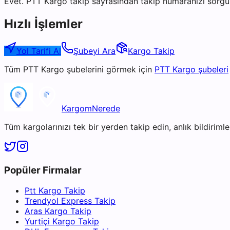
Evet. PTT Kargo takip sayfasından takip numaranızı sorgul
Hızlı İşlemler
Yol Tarifi Al
Şubeyi Ara
Kargo Takip
Tüm
PTT Kargo
şubelerini görmek için
PTT Kargo
şubeleri
KargomNerede
Tüm kargolarınızı tek bir yerden takip edin, anlık bildirimler
Popüler Firmalar
Ptt Kargo Takip
Trendyol Express Takip
Aras Kargo Takip
Yurtiçi Kargo Takip