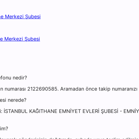
me Merkezi Şubesi
me Merkezi Şubesi
efonu nedir?
on numarası 2122690585. Aramadan önce takip numaranızı ha
esi nerede?
adresi: İSTANBUL KAĞITHANE EMNİYET EVLERİ ŞUBESİ - E
yim?