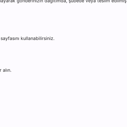
ayarak gönderinizin dağıtımda, şubede veya teslim edilmiş o
sayfasını kullanabilirsiniz.
 alın.