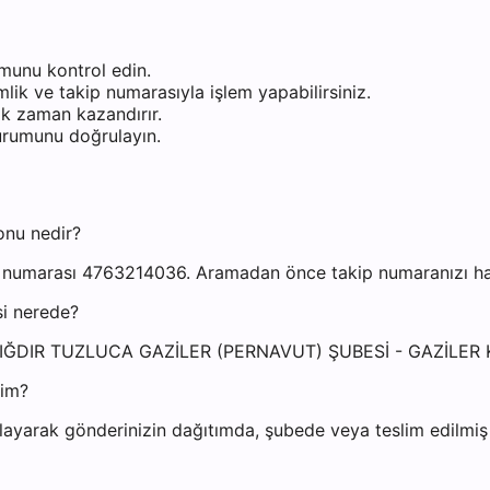
munu kontrol edin.
ik ve takip numarasıyla işlem yapabilirsiniz.
k zaman kazandırır.
durumunu doğrulayın.
onu nedir?
n numarası 4763214036. Aramadan önce takip numaranızı hazı
si nerede?
resi: IĞDIR TUZLUCA GAZİLER (PERNAVUT) ŞUBESİ - GAZİL
yim?
ayarak gönderinizin dağıtımda, şubede veya teslim edilmiş o