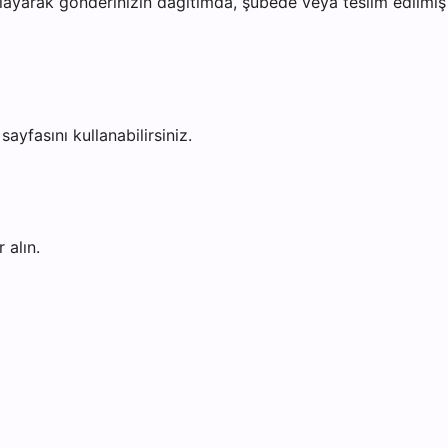
ayarak gönderinizin dağıtımda, şubede veya teslim edilmiş o
sayfasını kullanabilirsiniz.
 alın.