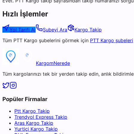
Evet. PTT Kargo takip sayfasından takip numaranızı sorgul
Hızlı İşlemler
Yol Tarifi Al
Şubeyi Ara
Kargo Takip
Tüm
PTT Kargo
şubelerini görmek için
PTT Kargo
şubeleri
KargomNerede
Tüm kargolarınızı tek bir yerden takip edin, anlık bildirimler
Popüler Firmalar
Ptt Kargo Takip
Trendyol Express Takip
Aras Kargo Takip
Yurtiçi Kargo Takip