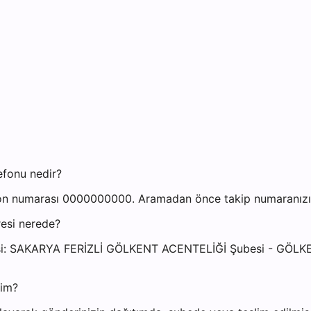
efonu nedir?
fon numarası 0000000000. Aramadan önce takip numaranızı ha
resi nerede?
adresi: SAKARYA FERİZLİ GÖLKENT ACENTELİĞİ Şubesi - G
yim?