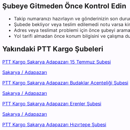
Şubeye Gitmeden Önce Kontrol Edin
Takip numaranızı hazırlayın ve gönderinizin son duru
Şubede bekliyor veya teslim edilemedi notu varsa kiml
Adres veya teslimat problemi için önce şubeyi arama
Yol tarifi almadan önce konum bilgisini ve çalışma 
Yakındaki
PTT Kargo
Şubeleri
PTT Kargo Sakarya Adapazarı 15 Temmuz Şubesi
Sakarya
/
Adapazarı
PTT Kargo Sakarya Adapazarı Budaklar Acenteliği Şubesi
Sakarya
/
Adapazarı
PTT Kargo Sakarya Adapazarı Erenler Şubesi
Sakarya
/
Adapazarı
PTT Kargo Sakarya Adapazarı Hızırtepe Şubesi