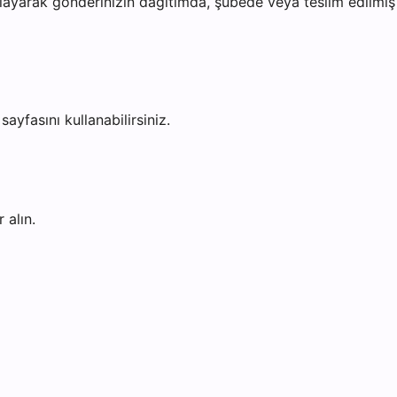
ayarak gönderinizin dağıtımda, şubede veya teslim edilmiş o
sayfasını kullanabilirsiniz.
 alın.