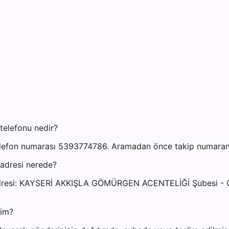
telefonu nedir?
lefon numarası 5393774786. Aramadan önce takip numaranızı
adresi nerede?
si adresi: KAYSERİ AKKIŞLA GÖMÜRGEN ACENTELİĞİ Şube
yim?