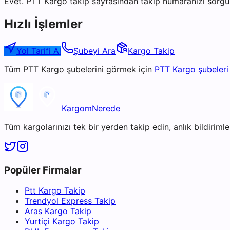
Evet. PTT Kargo takip sayfasından takip numaranızı sorgul
Hızlı İşlemler
Yol Tarifi Al
Şubeyi Ara
Kargo Takip
Tüm
PTT Kargo
şubelerini görmek için
PTT Kargo
şubeleri
KargomNerede
Tüm kargolarınızı tek bir yerden takip edin, anlık bildirimler
Popüler Firmalar
Ptt Kargo Takip
Trendyol Express Takip
Aras Kargo Takip
Yurtiçi Kargo Takip