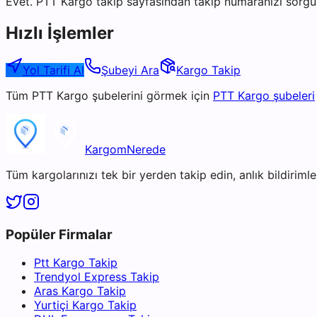
Evet. PTT Kargo takip sayfasından takip numaranızı sorgul
Hızlı İşlemler
Yol Tarifi Al
Şubeyi Ara
Kargo Takip
Tüm
PTT Kargo
şubelerini görmek için
PTT Kargo
şubeleri
KargomNerede
Tüm kargolarınızı tek bir yerden takip edin, anlık bildirimler
Popüler Firmalar
Ptt Kargo Takip
Trendyol Express Takip
Aras Kargo Takip
Yurtiçi Kargo Takip