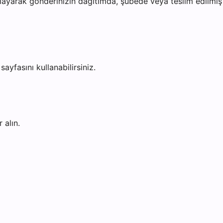
ayarak gönderinizin dağıtımda, şubede veya teslim edilmiş o
sayfasını kullanabilirsiniz.
 alın.