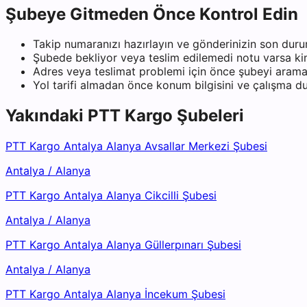
Şubeye Gitmeden Önce Kontrol Edin
Takip numaranızı hazırlayın ve gönderinizin son duru
Şubede bekliyor veya teslim edilemedi notu varsa kiml
Adres veya teslimat problemi için önce şubeyi arama
Yol tarifi almadan önce konum bilgisini ve çalışma 
Yakındaki
PTT Kargo
Şubeleri
PTT Kargo Antalya Alanya Avsallar Merkezi Şubesi
Antalya
/
Alanya
PTT Kargo Antalya Alanya Cikcilli Şubesi
Antalya
/
Alanya
PTT Kargo Antalya Alanya Güllerpınarı Şubesi
Antalya
/
Alanya
PTT Kargo Antalya Alanya İncekum Şubesi