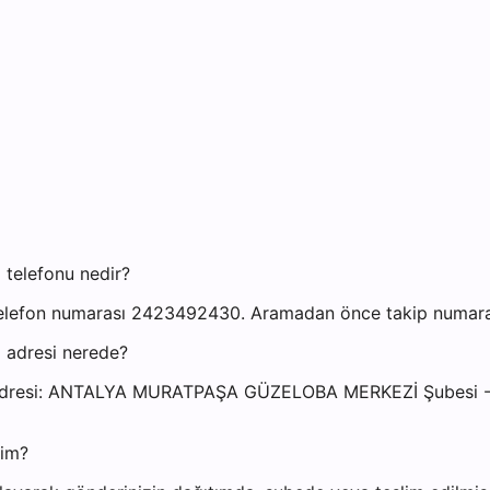
telefonu nedir?
efon numarası 2423492430. Aramadan önce takip numaranızı
 adresi nerede?
si adresi: ANTALYA MURATPAŞA GÜZELOBA MERKEZİ Şubes
yim?