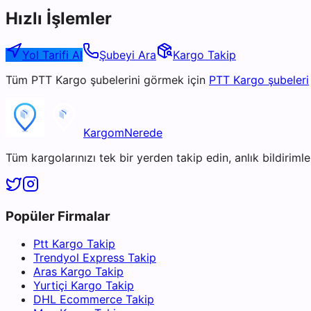
Hızlı İşlemler
Yol Tarifi Al
Şubeyi Ara
Kargo Takip
Tüm
PTT Kargo
şubelerini görmek için
PTT Kargo
şubeleri
KargomNerede
Tüm kargolarınızı tek bir yerden takip edin, anlık bildirimler
Popüler Firmalar
Ptt Kargo Takip
Trendyol Express Takip
Aras Kargo Takip
Yurtiçi Kargo Takip
DHL Ecommerce Takip