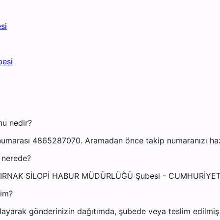
si
besi
nu nedir?
numarası 4865287070. Aramadan önce takip numaranızı hazır
 nerede?
esi: ŞIRNAK SİLOPİ HABUR MÜDÜRLÜĞÜ Şubesi - CUMHURİY
yim?
ayarak gönderinizin dağıtımda, şubede veya teslim edilmiş o