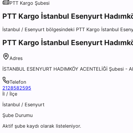
PTT Kargo
Şubesi
PTT Kargo İstanbul Esenyurt Hadımkö
İstanbul
/
Esenyurt
bölgesindeki
PTT Kargo İstanbul Esen
PTT Kargo İstanbul Esenyurt Hadımkö
Adres
İSTANBUL ESENYURT HADIMKÖY ACENTELİĞİ Şubesi -
Telefon
2128582595
İl / İlçe
İstanbul
/
Esenyurt
Şube Durumu
Aktif şube kaydı olarak listeleniyor.