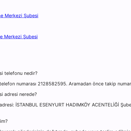
me Merkezi Şubesi
me Merkezi Şubesi
i telefonu nedir?
telefon numarası 2128582595. Aramadan önce takip numaranı
i adresi nerede?
ubesi adresi: İSTANBUL ESENYURT HADIMKÖY ACENTELİĞİ
yim?