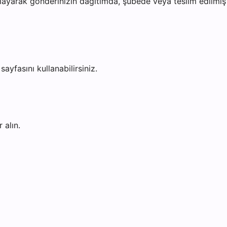
ayarak gönderinizin dağıtımda, şubede veya teslim edilmiş o
sayfasını kullanabilirsiniz.
 alın.