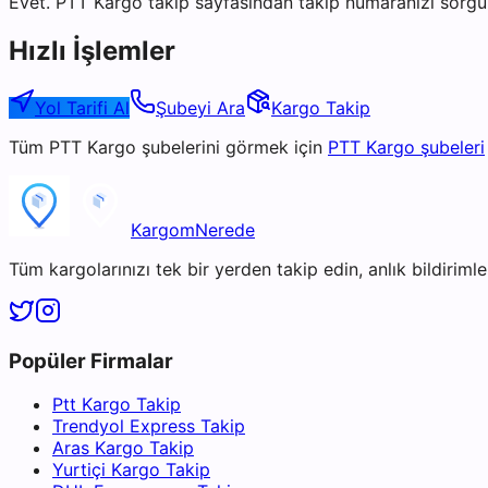
Evet. PTT Kargo takip sayfasından takip numaranızı sorgul
Hızlı İşlemler
Yol Tarifi Al
Şubeyi Ara
Kargo Takip
Tüm
PTT Kargo
şubelerini görmek için
PTT Kargo
şubeleri
KargomNerede
Tüm kargolarınızı tek bir yerden takip edin, anlık bildirimler
Popüler Firmalar
Ptt Kargo Takip
Trendyol Express Takip
Aras Kargo Takip
Yurtiçi Kargo Takip