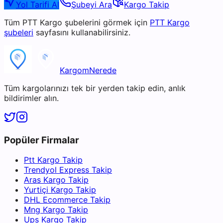
Yol Tarifi Al
Şubeyi Ara
Kargo Takip
Tüm
PTT Kargo
şubelerini görmek için
PTT Kargo
şubeleri
sayfasını kullanabilirsiniz.
KargomNerede
Tüm kargolarınızı tek bir yerden takip edin, anlık
bildirimler alın.
Popüler Firmalar
Ptt Kargo Takip
Trendyol Express Takip
Aras Kargo Takip
Yurtiçi Kargo Takip
DHL Ecommerce Takip
Mng Kargo Takip
Ups Kargo Takip