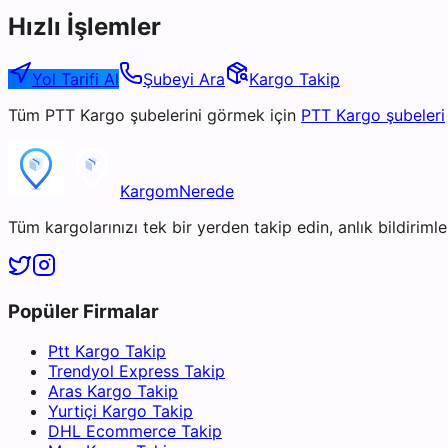
Hızlı İşlemler
Yol Tarifi Al
Şubeyi Ara
Kargo Takip
Tüm
PTT Kargo
şubelerini görmek için
PTT Kargo
şubeleri
KargomNerede
Tüm kargolarınızı tek bir yerden takip edin, anlık bildirimler
Popüler Firmalar
Ptt Kargo Takip
Trendyol Express Takip
Aras Kargo Takip
Yurtiçi Kargo Takip
DHL Ecommerce Takip