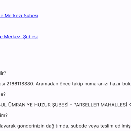
me Merkezi Şubesi
me Merkezi Şubesi
ir?
ı 2166118880. Aramadan önce takip numaranızı hazır bulund
de?
İSTANBUL ÜMRANİYE HUZUR ŞUBESİ - PARSELLER MAHALLES
yim?
ayarak gönderinizin dağıtımda, şubede veya teslim edilmiş o