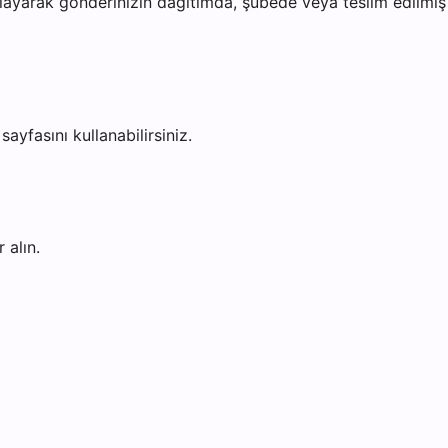
ayarak gönderinizin dağıtımda, şubede veya teslim edilmiş o
sayfasını kullanabilirsiniz.
 alın.