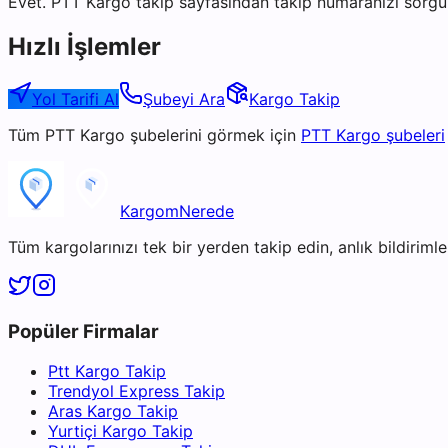
Evet. PTT Kargo takip sayfasından takip numaranızı sorgul
Hızlı İşlemler
Yol Tarifi Al
Şubeyi Ara
Kargo Takip
Tüm
PTT Kargo
şubelerini görmek için
PTT Kargo
şubeleri
KargomNerede
Tüm kargolarınızı tek bir yerden takip edin, anlık bildirimler
Popüler Firmalar
Ptt Kargo Takip
Trendyol Express Takip
Aras Kargo Takip
Yurtiçi Kargo Takip