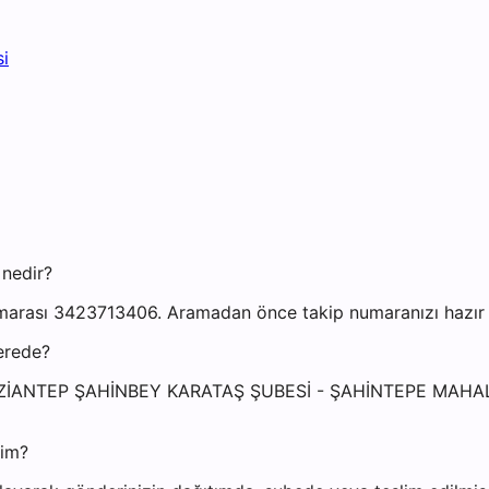
i
 nedir?
arası 3423713406. Aramadan önce takip numaranızı hazır bu
erede?
: GAZİANTEP ŞAHİNBEY KARATAŞ ŞUBESİ - ŞAHİNTEPE MAH
yim?