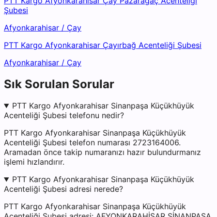
PTT Kargo Afyonkarahisar Çay Pazarağaç Acenteliği
Şubesi
Afyonkarahisar
/
Çay
PTT Kargo Afyonkarahisar Çayırbağ Acenteliği Şubesi
Afyonkarahisar
/
Çay
Sık Sorulan Sorular
PTT Kargo Afyonkarahisar Sinanpaşa Küçükhüyük
Acenteliği Şubesi telefonu nedir?
PTT Kargo Afyonkarahisar Sinanpaşa Küçükhüyük
Acenteliği Şubesi telefon numarası 2723164006.
Aramadan önce takip numaranızı hazır bulundurmanız
işlemi hızlandırır.
PTT Kargo Afyonkarahisar Sinanpaşa Küçükhüyük
Acenteliği Şubesi adresi nerede?
PTT Kargo Afyonkarahisar Sinanpaşa Küçükhüyük
Acenteliği Şubesi adresi: AFYONKARAHİSAR SİNANPAŞA